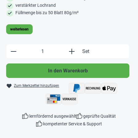
verstärkter Lochrand
Füllmenge bis zu 50 Blatt 80g/m²
weiterlesen
Produkt Anzahl: Gib den gewünschten Wert e
Set
In den Warenkorb
Zum Merkzettel hinzufügen
lernfördernd ausgewählt
geprüfte Qualität
kompetenter Service & Support