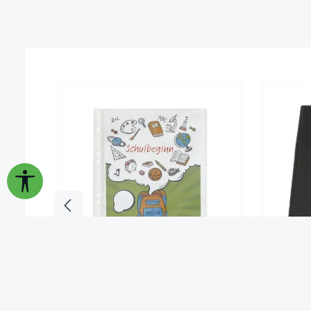
Werkzeugleiste anzeigen
Prospekt-Hüllen A4+
K
"Laminierformat", 80 my, 10 Stück
6,95 €*