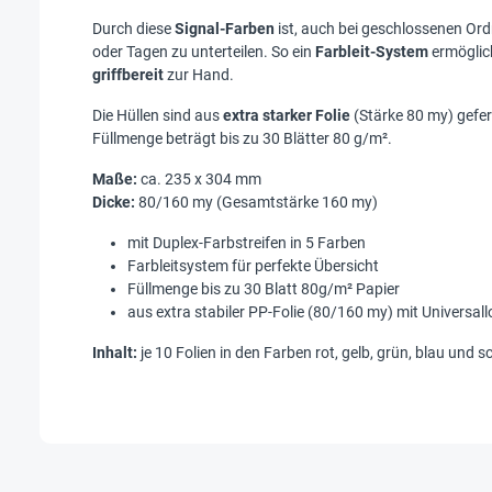
Durch diese
Signal-Farben
ist, auch bei geschlossenen Ordn
oder Tagen zu unterteilen. So ein
Farbleit-System
ermöglich
griffbereit
zur Hand.
Die Hüllen sind aus
extra starker Folie
(Stärke 80 my) gefert
Füllmenge beträgt bis zu 30 Blätter 80 g/m².
Maße:
ca. 235 x 304 mm
Dicke:
80/160 my (Gesamtstärke 160 my)
mit Duplex-Farbstreifen in 5 Farben
Farbleitsystem für perfekte Übersicht
Füllmenge bis zu 30 Blatt 80g/m² Papier
aus extra stabiler PP-Folie (80/160 my) mit Universal
Inhalt:
je 10 Folien in den Farben rot, gelb, grün, blau und 