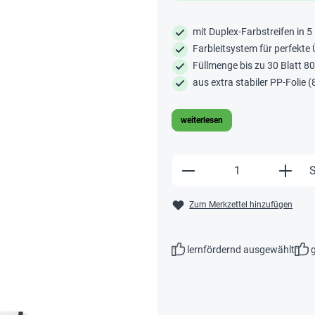
mit Duplex-Farbstreifen in 5
Farbleitsystem für perfekte 
Füllmenge bis zu 30 Blatt 8
aus extra stabiler PP-Folie
weiterlesen
Produkt Anzahl: Gi
S
Zum Merkzettel hinzufügen
lernfördernd ausgewählt
g