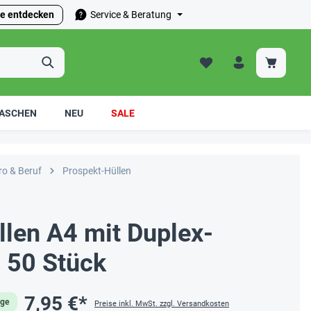
e entdecken
Service & Beratung
ASCHEN
NEU
SALE
ro & Beruf
Prospekt-Hüllen
llen A4 mit Duplex-
, 50 Stück
7,95 €*
age
Preise inkl. MwSt. zzgl. Versandkosten