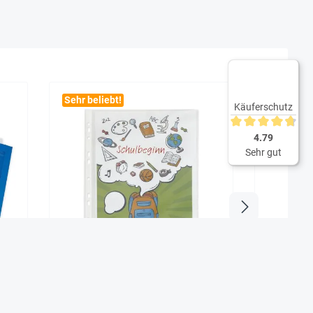
Sehr beliebt!
Sehr beli
Käuferschutz
Durchschnittliche 
4.79
Sehr gut
ppe
Prospekt-Hüllen A4+
Stehsamm
"Laminierformat", 80 my, 100 Stück
29,90 €*