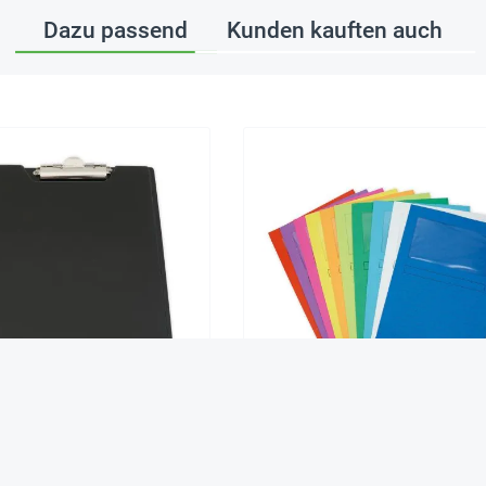
Dazu passend
Kunden kauften auch
lemmbrett-Mappe A4
Set Dokumenten-Hüllen aus Pa
A4-Plus, 10 Stück, farbig
4,95 €*
5,45 €*