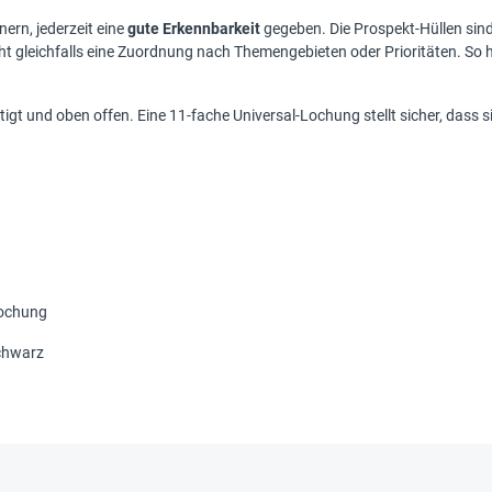
ern, jederzeit eine
gute Erkennbarkeit
gegeben. Die Prospekt-Hüllen sin
t gleichfalls eine Zuordnung nach Themengebieten oder Prioritäten. So 
igt und oben offen. Eine 11-fache Universal-Lochung stellt sicher, dass s
lochung
schwarz