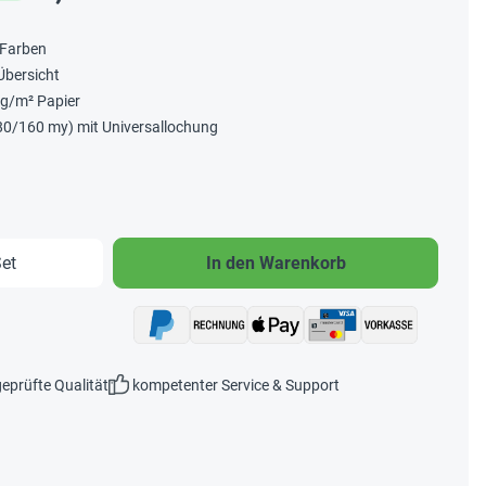
 Farben
Übersicht
0g/m² Papier
 (80/160 my) mit Universallochung
b den gewünschten Wert ein oder benutze 
et
In den Warenkorb
eprüfte Qualität
kompetenter Service & Support