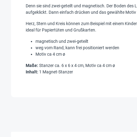
Denn sie sind zwei-geteilt und magnetisch. Der Boden des L
aufgeklickt. Dann einfach drücken und das gewählte Motiv 
Herz, Stern und Kreis können zum Beispiel mit einem Kinde
ideal für Papiertüten und Grußkarten.
magnetisch und zwei-geteilt
weg vom Rand, kann frei positioniert werden
Motiv ca 4 cm ø
Maße:
Stanzer ca. 6 x 6 x 4 cm, Motiv ca 4 cm ø
Inhalt:
1 Magnet-Stanzer