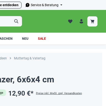
e entdecken
Service & Beratung
ASCHEN
NEU
SALE
ideen
Muttertag & Vatertag
zer, 6x6x4 cm
12,90 €*
age
Preise inkl. MwSt. zzgl. Versandkosten