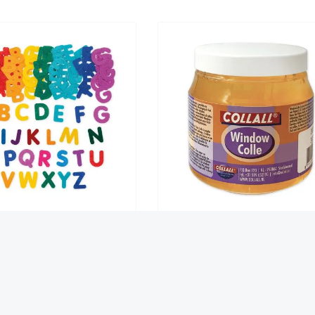
ß-Buchstaben aus Filz, bunt,
Fenster-Kleber, 300 ml
lbstklebend, 300 Stück
Inhalt:
0.3 l
(9,83 €* / 1 l)
5,95 €*
2,95 €*