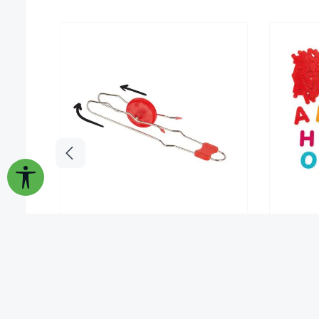
Werkzeugleiste anzeigen
Kinetisches Rad „Gyro Wheel“
Set Gro
se
5,95 €*