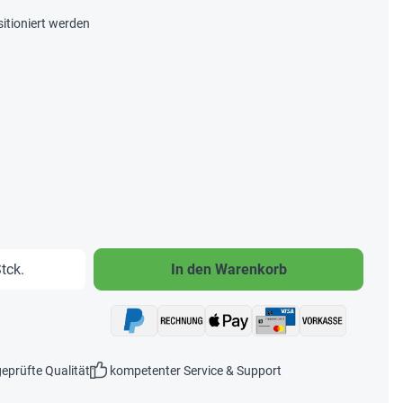
itioniert werden
b den gewünschten Wert ein oder benutze 
tck.
In den Warenkorb
eprüfte Qualität
kompetenter Service & Support