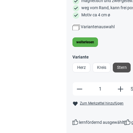
magnetisch und zwei-geteilt
weg vom Rand, kann frei pos
Motiv ca 4 cm ø
Variantenauswahl
weiterlesen
Variante
Herz
Kreis
Stern
Produkt Anzahl: Gi
S
Zum Merkzettel hinzufügen
lernfördernd ausgewählt
g