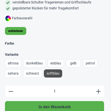
verstellbare Schulter-Trageriemen und Griffschlaufe
gepolsterter Rücken für mehr Tragekomfort
Farbauswahl
weiterlesen
Farbe
Variante
altrosa
dunkelblau
eisblau
gelb
petrol
sahara
schwarz
softblau
Produkt Anzahl: Gib den gewünschten Wert e
In den Warenkorb