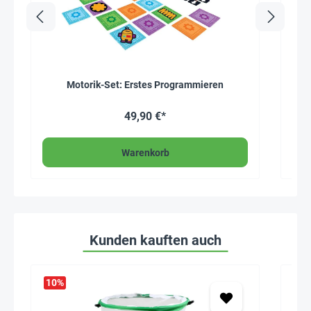
Motorik-Set: Erstes Programmieren
Qu
49,90 €*
Warenkorb
Kunden kauften auch
10
%