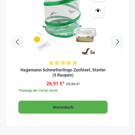
Durchschnittliche Bewertung von 4.7 von 5 Sternen
Hagemann Schmetterlings-Zuchtset, Starter
(5 Raupen)
26,91 €*
29,90 €*
*Solange der Vorrat reicht.
Warenkorb