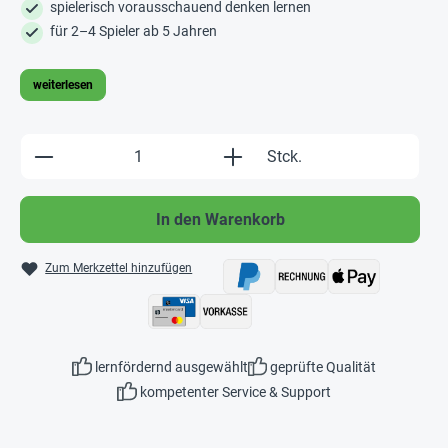
spielerisch vorausschauend denken lernen
für 2–4 Spieler ab 5 Jahren
weiterlesen
Produkt Anzahl: Gib den gewünschten Wert e
Stck.
In den Warenkorb
Zum Merkzettel hinzufügen
lernfördernd ausgewählt
geprüfte Qualität
kompetenter Service & Support