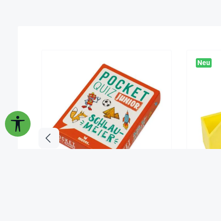
Neu
Werkzeugleiste anzeigen
Kartenspiel "Pocket Quiz Junior
Lernsp
Schlaumeier"
5,95 €*