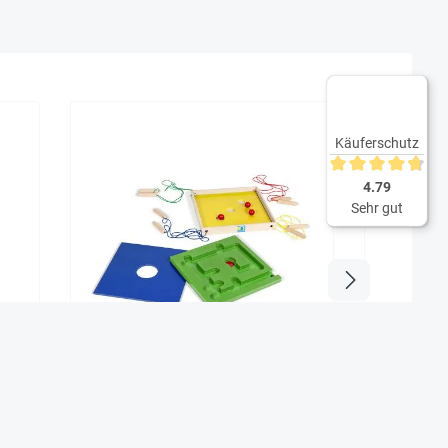
Käuferschutz
Durchschnittliche 
4.79
Sehr gut
60-
Jumbo-Strippen-Kooperationsspiel
Koordinati
67,90 €*