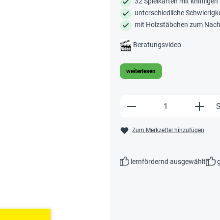
32 Spielkarten mit kniffligen
unterschiedliche Schwierigk
mit Holzstäbchen zum Nach
Beratungsvideo
weiterlesen
Produkt Anzahl: Gi
S
Zum Merkzettel hinzufügen
lernfördernd ausgewählt
g