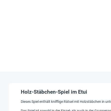
Holz-Stäbchen-Spiel im Etui
Dieses Spiel enthält knifflige Rätsel mit Holzstäbchen in u
Das Spiel ist sowohl in der Einzel- als auch in der Gruppena