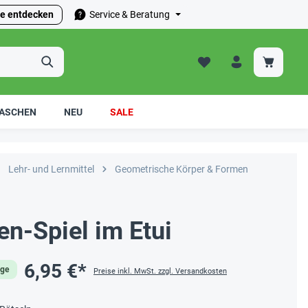
e entdecken
Service & Beratung
ASCHEN
NEU
SALE
Lehr- und Lernmittel
Geometrische Körper & Formen
n-Spiel im Etui
6,95 €*
age
Preise inkl. MwSt. zzgl. Versandkosten