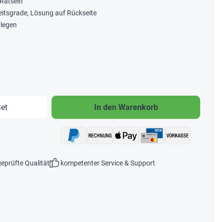
 Rätseln
eitsgrade, Lösung auf Rückseite
legen
b den gewünschten Wert ein oder benutze 
et
In den Warenkorb
eprüfte Qualität
kompetenter Service & Support