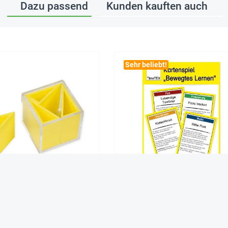
Dazu passend
Kunden kauften auch
Sehr beliebt!
iel "Puzzle-Würfel", 3x3 cm
Kartenspiel "Bewegtes Lernen" 
tlg. im Etui
3,95 €*
9,95 €*