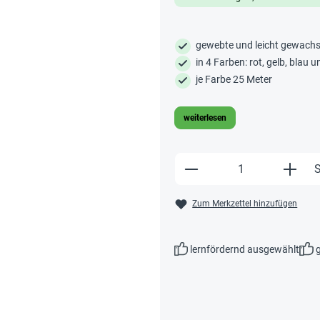
gewebte und leicht gewach
in 4 Farben: rot, gelb, blau 
je Farbe 25 Meter
weiterlesen
Produkt Anzahl: Gi
S
Zum Merkzettel hinzufügen
lernfördernd ausgewählt
g