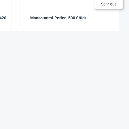
Sehr gut
 420
Moosgummi-Perlen, 500 Stück
Elasti
Inha
9,95 €*