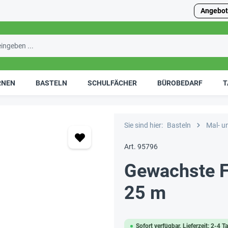
Angebot
RNEN
BASTELN
SCHULFÄCHER
BÜROBEDARF
T
Sie sind hier:
Basteln
Mal- u
Art. 95796
Gewachste F
25 m
Sofort verfügbar, Lieferzeit: 2-4 T