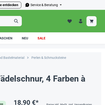
e entdecken
Service & Beratung
ASCHEN
NEU
SALE
nd Bastelmaterial
Perlen & Schmucksteine
ädelschnur, 4 Farben à
18,90 €*
age
Preise inkl. MwSt. zzgl. Versandkosten