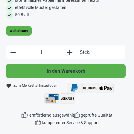
stoffähnliches Papier mit interessanter Textur
effektvolle Muster gestalten
50 Blatt
weiterlesen
Produkt Anzahl: Gib den gewünschten Wert e
Stck.
In den Warenkorb
Zum Merkzettel hinzufügen
lernfördernd ausgewählt
geprüfte Qualität
kompetenter Service & Support