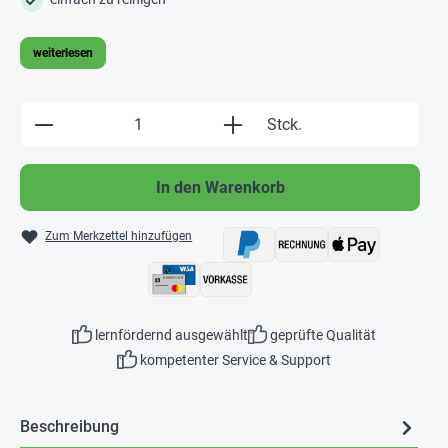
weiterlesen
Produkt Anzahl: Gib den gewünschten Wert e
Stck.
In den Warenkorb
Zum Merkzettel hinzufügen
lernfördernd ausgewählt
geprüfte Qualität
kompetenter Service & Support
Beschreibung