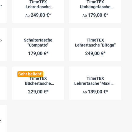
TimeTEX
TimeTEX
"
Lehrertasche
Umhängetasche
"Elegantia"
"Perfecta"
249,00 €*
179,00 €*
Ab
Ab
-
Schultertasche
TimeTEX
"Compatto"
Lehrertasche "Bitoga"
179,00 €*
249,00 €*
Sehr beliebt!
TimeTEX
TimeTEX
Büchertasche
Lehrertasche "Maxima
"Probata" mittel
Trend"
229,00 €*
139,00 €*
Ab
"