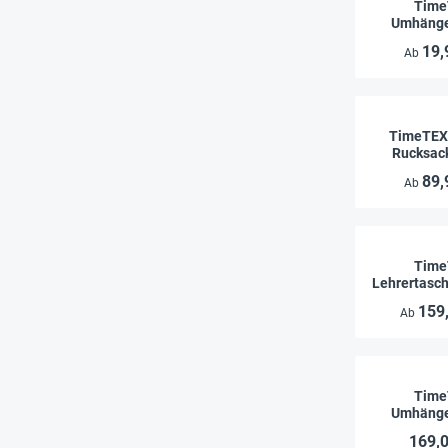
Time
Umhänge
„Fil
19,
Ab
TimeTEX 
Rucksack
Tre
89,
Ab
Time
Lehrertasc
Pla
159
Ab
Time
Umhänge
"Fam
169,0