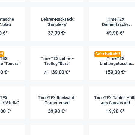
tasche
Lehrer-Rucksack
TimeTEX
, blau
"Simplexa"
Damentasche
"Piccolina"
0 €*
37,90 €*
49,90 €*
t!
Sehr beliebt!
TEX
TimeTEX Lehrer-
TimeTEX
e "Tenera"
Trolley "Dura"
Umhängetasche
"Perfecta exclusiv"
0 €*
139,00 €*
159,00 €*
Ab
TEX
TimeTEX Rucksack-
TimeTEX Tablet-Hüll
e "Stella"
Trageriemen
aus Canvas mit
Einstecktasche, 30x2
,00 €*
39,90 €*
19,90 €*
cm