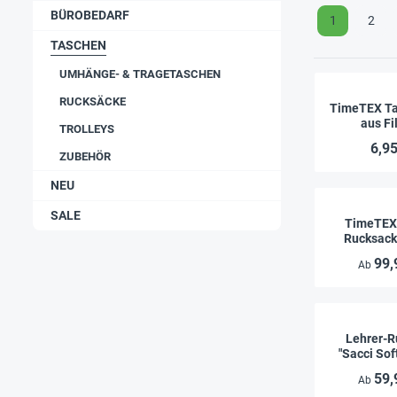
BÜROBEDARF
1
2
TASCHEN
UMHÄNGE- & TRAGETASCHEN
RUCKSÄCKE
TimeTEX Ta
aus Fi
TROLLEYS
Einstecktas
6,95
c
ZUBEHÖR
NEU
SALE
TimeTEX 
Rucksack
99,
Ab
Lehrer-R
"Sacci Sof
59,
Ab