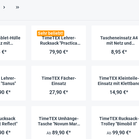
Sehr beliebt!
blet-Hülle
TimeTEX Lehrer-
Tascheneinsatz A4
lz mit
Rucksack "Practica
mit Netz und
che, 30x20
Trend Light"
Stiftmäppchen
 €*
79,90 €*
8,95 €*
m
Lehrer-
TimeTEX Fächer-
TimeTEX Kleinteile-
 "Sanus"
Einsatz
Einsatz mit Klettban
90 €*
27,90 €*
14,90 €*
ucksack
TimeTEX Umhänge-
TimeTEX Rucksack-
t Reflect"
Tasche "Novum Mare
Trolley "Bimobil II"
II"
90 €*
89,90 €*
99,90 €*
Ab
Ab