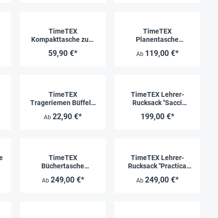
TimeTEX
TimeTEX
Kompakttasche zum
Planentasche
Aufstecken
"Rustica"
59,90 €*
119,00 €*
Ab
TimeTEX
TimeTEX Lehrer-
Trageriemen Büffel-/
Rucksack "Sacci
Wildleder
Classico", dunkelbraun
22,90 €*
199,00 €*
Ab
e
TimeTEX
TimeTEX Lehrer-
Büchertasche
Rucksack "Practica
1
"Probata Futura" mit
Classic Nova"
249,00 €*
249,00 €*
Ab
Ab
Laptop-Fach