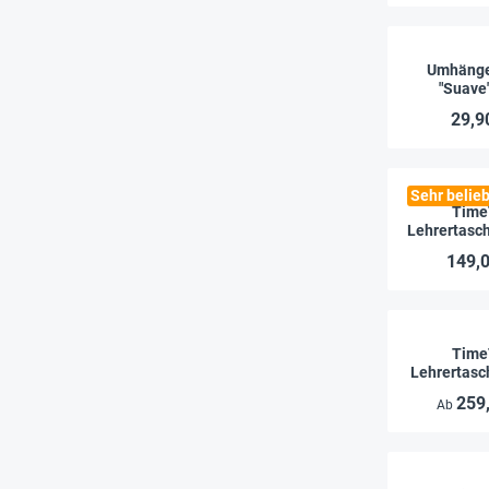
Umhänge
"Suave"
29,9
Sehr belieb
Time
Lehrertasch
149,0
Time
Lehrertasch
259
Ab