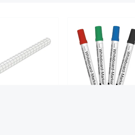
ard-Folie statisch, 20 m auf
TimeTEX Set Whiteboard-Mark
Rolle, kariert matt
"PremiumLINE", 4-tlg.
halt:
12 m²
(2,91 €* / 1 m²)
34,90 €*
4,95 €*