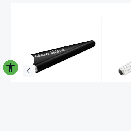
Werkzeugleiste anzeigen
Tafel-Folie statisch, 20 m auf Rolle,
Whitebo
schwarz glänzend, abwischbar
Inhalt:
12 m²
(2,49 €* / 1 m²)
In
29,90 €*