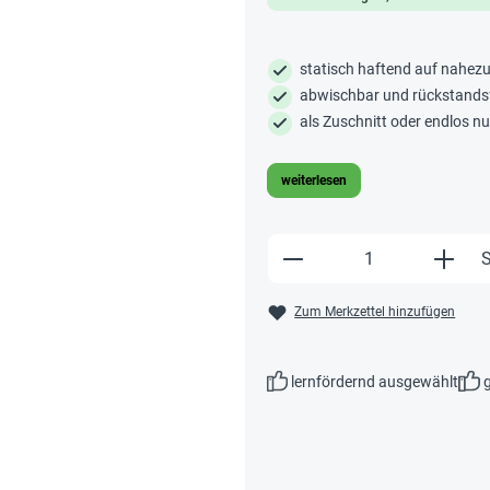
statisch haftend auf nahezu
abwischbar und rückstands
als Zuschnitt oder endlos n
weiterlesen
Produkt Anzahl: Gi
S
Zum Merkzettel hinzufügen
lernfördernd ausgewählt
g