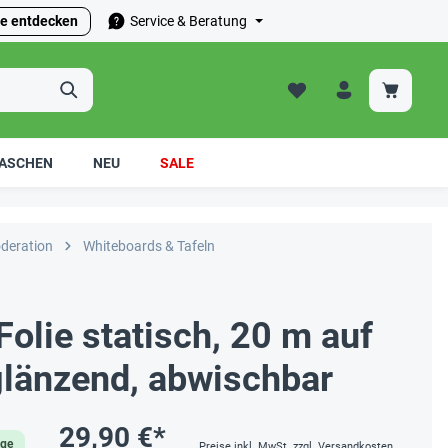
e entdecken
Service & Beratung
ASCHEN
NEU
SALE
deration
Whiteboards & Tafeln
olie statisch, 20 m auf
glänzend, abwischbar
29,90 €*
age
Preise inkl. MwSt. zzgl. Versandkosten