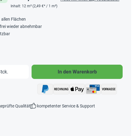
Inhalt:
12 m²
(2,49 €* / 1 m²)
 allen Flächen
frei wieder abnehmbar
utzbar
b den gewünschten Wert ein oder benutze 
tck.
In den Warenkorb
eprüfte Qualität
kompetenter Service & Support