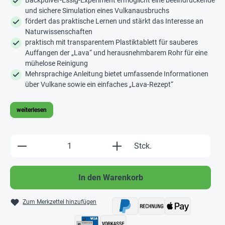
Backpulver-Essig-Experiment ermöglicht eine beeindruckende
und sichere Simulation eines Vulkanausbruchs
fördert das praktische Lernen und stärkt das Interesse an
Naturwissenschaften
praktisch mit transparentem Plastiktablett für sauberes
Auffangen der „Lava“ und herausnehmbarem Rohr für eine
mühelose Reinigung
Mehrsprachige Anleitung bietet umfassende Informationen
über Vulkane sowie ein einfaches „Lava-Rezept“
weiterlesen
Produkt Anzahl: Gib den gewünschten Wert e
Stck.
In den Warenkorb
Zum Merkzettel hinzufügen