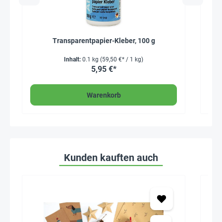
Transparentpapier-Kleber, 100 g
T
Inhalt:
0.1 kg
(59,50 €* / 1 kg)
5,95 €*
Warenkorb
Kunden kauften auch