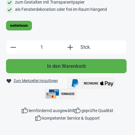
zum Gestalten mit Transparentpapier
als Fensterdekoration oder frei im Raum hängend
weiterlesen
Produkt Anzahl: Gib den gewünschten Wert e
Stck.
In den Warenkorb
Zum Merkzettel hinzufügen
lernfördernd ausgewählt
geprüfte Qualität
kompetenter Service & Support