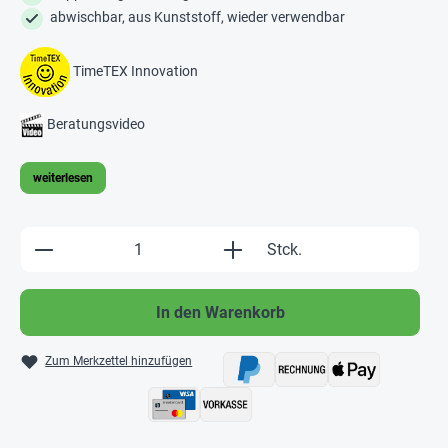
abwischbar, aus Kunststoff, wieder verwendbar
TimeTEX Innovation
Beratungsvideo
weiterlesen
Produkt Anzahl: Gib den gewünschten Wert e
Stck.
In den Warenkorb
Zum Merkzettel hinzufügen