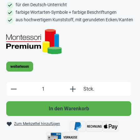
für den Deutsch-Unterricht
farbige Wortarten-Symbole + farbige Beschriftungen
aus hochwertigem Kunststoff, mit gerundeten Ecken/Kanten
weiterlesen
Produkt Anzahl: Gib den gewünschten Wert e
Stck.
In den Warenkorb
Zum Merkzettel hinzufügen