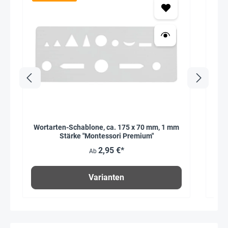
Wortarten-Schablone, ca. 175 x 70 mm, 1 mm
Tim
Stärke "Montessori Premium"
2,95 €*
Ab
Varianten