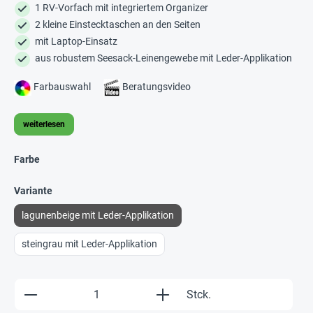
1 RV-Vorfach mit integriertem Organizer
2 kleine Einstecktaschen an den Seiten
mit Laptop-Einsatz
aus robustem Seesack-Leinengewebe mit Leder-Applikation
Farbauswahl
Beratungsvideo
weiterlesen
Farbe
Variante
lagunenbeige mit Leder-Applikation
steingrau mit Leder-Applikation
Produkt Anzahl: Gib den gewünschten Wert e
Stck.