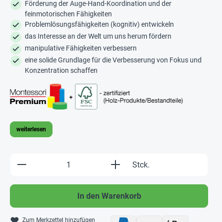
Förderung der Auge-Hand-Koordination und der
feinmotorischen Fähigkeiten
Problemlösungsfähigkeiten (kognitiv) entwickeln
das Interesse an der Welt um uns herum fördern
manipulative Fähigkeiten verbessern
eine solide Grundlage für die Verbesserung von Fokus und
Konzentration schaffen
weiterlesen
Produkt Anzahl: Gib den gewünschten Wert e
Stck.
In den Warenkorb
Zum Merkzettel hinzufügen