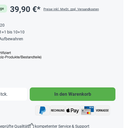
39,90 €*
age
Preise inkl. MwSt. zzgl. Versandkosten
 20
 1+1 bis 10+10
m Aufbewahren
b den gewünschten Wert ein oder benutze 
tck.
In den Warenkorb
eprüfte Qualität
kompetenter Service & Support