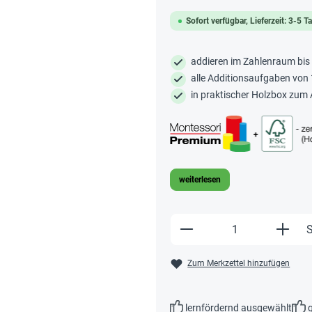
Sofort verfügbar, Lieferzeit: 3-5 T
addieren im Zahlenraum bis
alle Additionsaufgaben von
in praktischer Holzbox zu
weiterlesen
Produkt Anzahl: Gi
S
Zum Merkzettel hinzufügen
lernfördernd ausgewählt
g