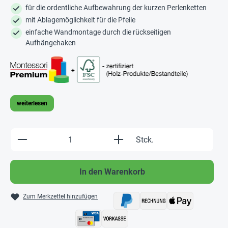
für die ordentliche Aufbewahrung der kurzen Perlenketten
mit Ablagemöglichkeit für die Pfeile
einfache Wandmontage durch die rückseitigen
Aufhängehaken
weiterlesen
Produkt Anzahl: Gib den gewünschten Wert e
Stck.
In den Warenkorb
Zum Merkzettel hinzufügen