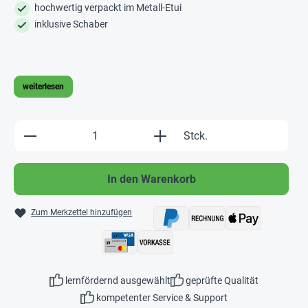
hochwertig verpackt im Metall-Etui
inklusive Schaber
weiterlesen
Produkt Anzahl: Gib den gewünschten Wert e
Stck.
In den Warenkorb
Zum Merkzettel hinzufügen
lernfördernd ausgewählt
geprüfte Qualität
kompetenter Service & Support