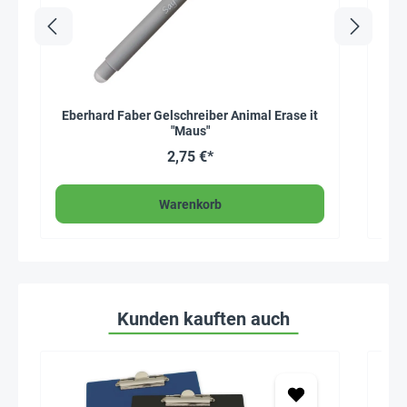
Eberhard Faber Gelschreiber Animal Erase it
Tim
"Maus"
2,75 €*
Warenkorb
Kunden kauften auch
Seh