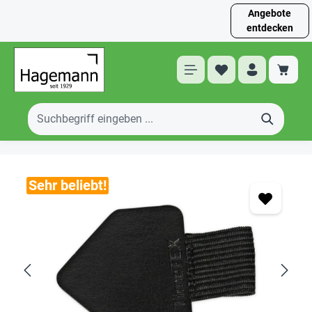
Angebote
entdecken
Sehr beliebt!