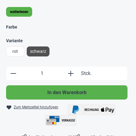
weiterlesen
Farbe
Variante
rot
schwarz
Produkt Anzahl: Gib den gewünschten Wert e
Stck.
In den Warenkorb
Zum Merkzettel hinzufügen