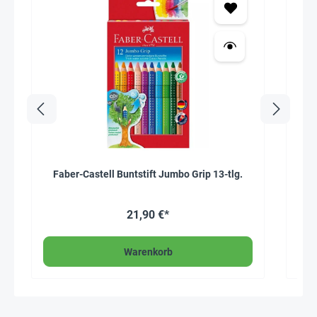
Faber-Castell Buntstift Jumbo Grip 13-tlg.
F
21,90 €*
Warenkorb