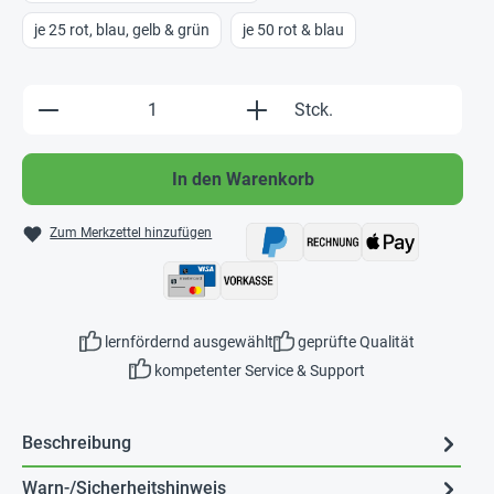
je 25 rot, blau, gelb & grün
je 50 rot & blau
Produkt Anzahl: Gib den gewünschten Wert e
Stck.
In den Warenkorb
Zum Merkzettel hinzufügen
lernfördernd ausgewählt
geprüfte Qualität
kompetenter Service & Support
Beschreibung
Warn-/Sicherheitshinweis