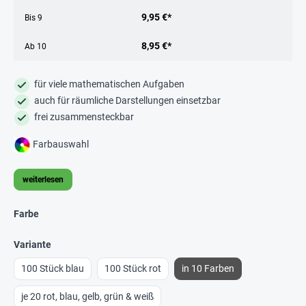
9,95 €*
Bis
9
8,95 €*
Ab
10
für viele mathematischen Aufgaben
auch für räumliche Darstellungen einsetzbar
frei zusammensteckbar
Farbauswahl
weiterlesen
Farbe
Variante
100 Stück blau
100 Stück rot
in 10 Farben
je 20 rot, blau, gelb, grün & weiß