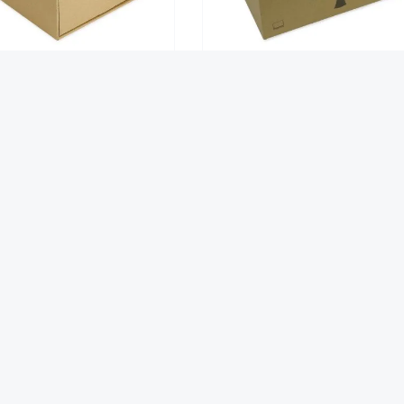
-Schubladen-Box A4 mit 3
Natura-Kartei-Koffer A5, aus P
Schüben, aus Pappe
8,95 €*
5,95 €*
Das sagen zufriedene Kunden über Hagemann