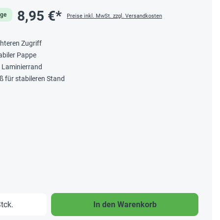
8,95 €*
age
Preise inkl. MwSt. zzgl. Versandkosten
chteren Zugriff
abiler Pappe
t Laminierrand
 für stabileren Stand
b den gewünschten Wert ein oder benutze 
tck.
In den Warenkorb