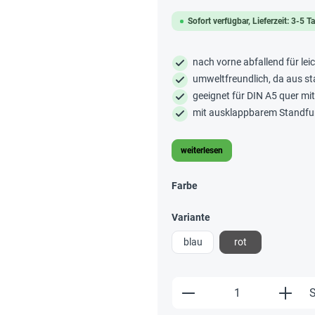
Sofort verfügbar, Lieferzeit: 3-5 T
nach vorne abfallend für lei
umweltfreundlich, da aus st
geeignet für DIN A5 quer mi
mit ausklappbarem Standfuß
weiterlesen
Farbe
Variante
blau
rot
Produkt Anzahl: Gi
S