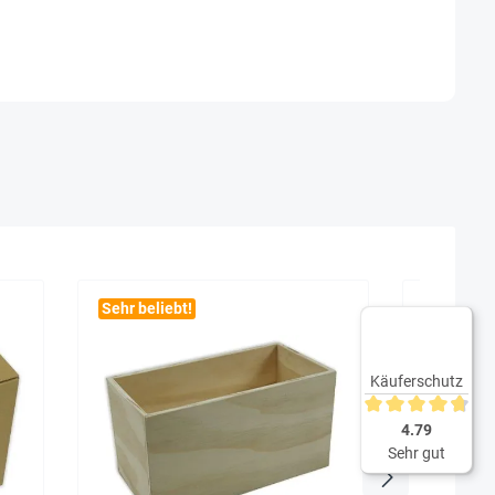
Sehr beliebt!
Käuferschutz
Durchschnittliche 
4.79
Sehr gut