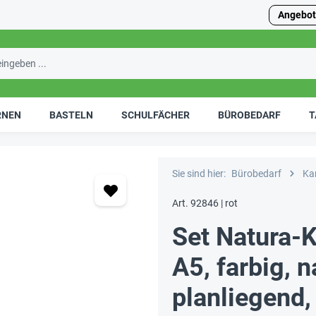
Angebot
RNEN
BASTELN
SCHULFÄCHER
BÜROBEDARF
T
Sie sind hier:
Bürobedarf
Kar
Art. 92846 | rot
Set Natura-
A5, farbig, 
planliegend,