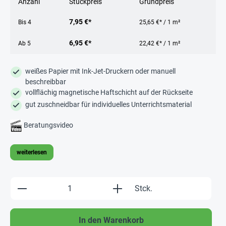
Anzahl
Stückpreis
Grundpreis
7,95 €*
Bis
4
25,65 €* / 1 m²
6,95 €*
Ab
5
22,42 €* / 1 m²
weißes Papier mit Ink-Jet-Druckern oder manuell
beschreibbar
vollflächig magnetische Haftschicht auf der Rückseite
gut zuschneidbar für individuelles Unterrichtsmaterial
Beratungsvideo
weiterlesen
Produkt Anzahl: Gib den gewünschten Wert e
Stck.
In den Warenkorb