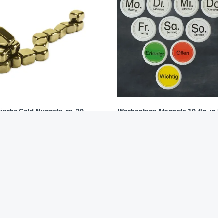
ische Gold-Nuggets, ca. 20
Wochentags-Magnete 10-tlg. in
Stück
9,95 €*
9,95 €*
Das sagen zufriedene Kunden über Hagemann