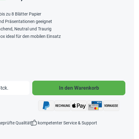
bis zu 8 Blätter Papier
nd Präsentationen geeignet
chend, Neutral und Traurig
ox ideal für den mobilen Einsatz
b den gewünschten Wert ein oder benutze 
tck.
In den Warenkorb
eprüfte Qualität
kompetenter Service & Support