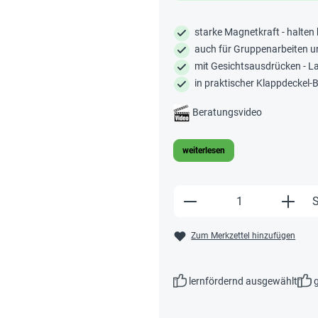
starke Magnetkraft - halten 
auch für Gruppenarbeiten u
mit Gesichtsausdrücken - La
in praktischer Klappdeckel-B
Beratungsvideo
weiterlesen
Produkt Anzahl: Gi
S
Zum Merkzettel hinzufügen
lernfördernd ausgewählt
g