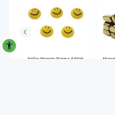
Werkzeugleiste anzeigen
Smiley-Magnete 20 mm ø, 8 Stück
Magnet
3,95 €*