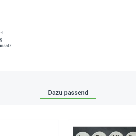
et
ig
Einsatz
Dazu passend