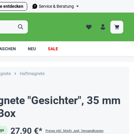
e entdecken
Service & Beratung
ASCHEN
NEU
SALE
gnete
Haftmagnete
gnete "Gesichter", 35 mm
 Box
27,90 €*
age
Preise inkl. MwSt. zzgl. Versandkosten