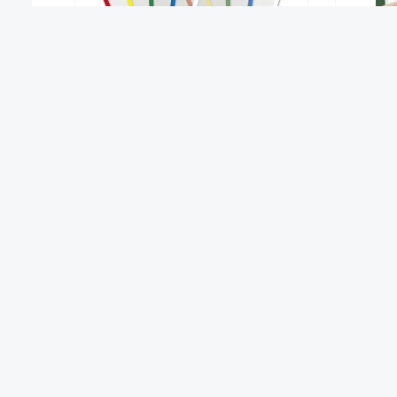
TimeTEX Rahmen-Einstecktaschen
Tim
A4, magnetisch, 5-tlg.
14,90 €*