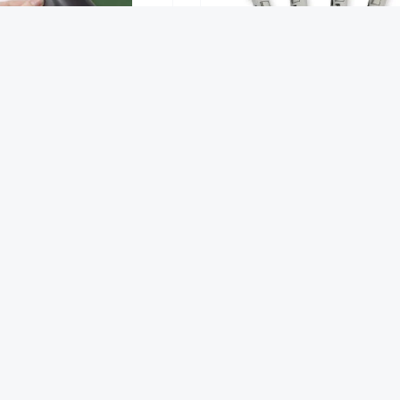
eTEX Einstecktasche A4
TimeTEX-Set Folienstifte mi
magnetisch, weiß
Doppelspitze, 4-tlg., non Perma
- abwischbar
4,95 €*
4,95 €*
Das sagen zufriedene Kunden über Hagemann