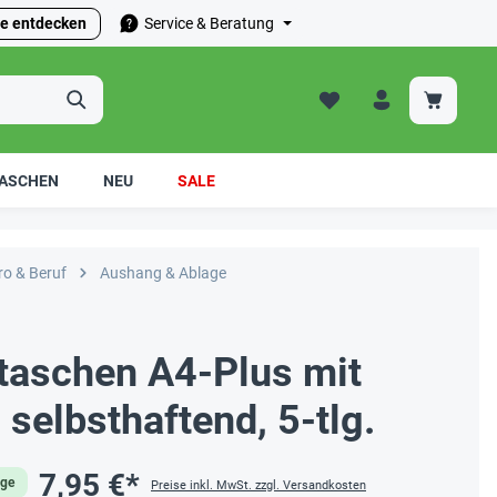
e entdecken
Service & Beratung
ASCHEN
NEU
SALE
ro & Beruf
Aushang & Ablage
ktaschen A4-Plus mit
 selbsthaftend, 5-tlg.
7,95 €*
age
Preise inkl. MwSt. zzgl. Versandkosten