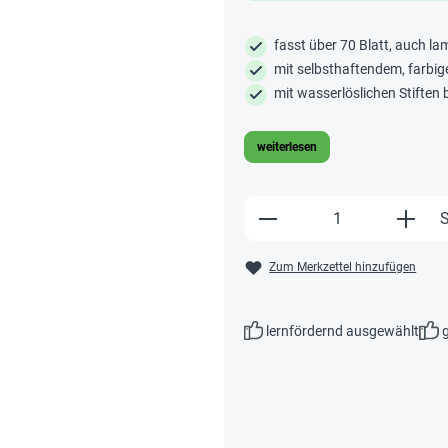
fasst über 70 Blatt, auch l
mit selbsthaftendem, farbig
mit wasserlöslichen Stiften
weiterlesen
Produkt Anzahl: Gi
S
Zum Merkzettel hinzufügen
lernfördernd ausgewählt
g