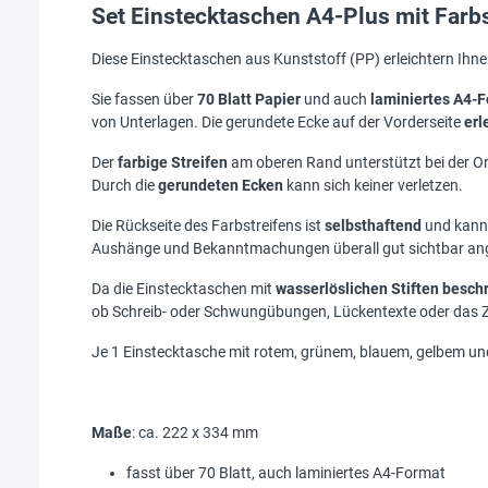
Set Einstecktaschen A4-Plus mit Farbst
Diese Einstecktaschen aus Kunststoff (PP) erleichtern Ihn
Sie fassen über
70 Blatt Papier
und auch
laminiertes A4-
von Unterlagen. Die gerundete Ecke auf der Vorderseite
erl
Der
farbige Streifen
am oberen Rand unterstützt bei der Or
Durch die
gerundeten Ecken
kann sich keiner verletzen.
Die Rückseite des Farbstreifens ist
selbsthaftend
und kann 
Aushänge und Bekanntmachungen überall gut sichtbar ang
Da die Einstecktaschen mit
wasserlöslichen Stiften besch
ob Schreib- oder Schwungübungen, Lückentexte oder das 
Je 1 Einstecktasche mit rotem, grünem, blauem, gelbem un
Maße
: ca. 222 x 334 mm
fasst über 70 Blatt, auch laminiertes A4-Format