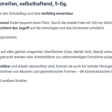
reifen, selbsthaftend, 5-tlg.
en den Schulalltag und sind
vielfältig einsetzbar
.
Format
findet bequem darin Platz. Durch die stabile Folie mit 200 my Stär
eichtert den Zugriff
auf die Unterlagen und das Einstecken erheblich.
ganisation.
auf allen glatten, tragenden Oberflächen (Glas, Metall, Holz, Wand) schn
ebracht werden oder Arbeitsblätter zur selbstständigen Entnahme auf
reibbar
und wieder abwischbar sind, können sie auch für Schüler-Übung
Zeichnen von Mustern und geometrischen Formen – die Einstecktaschen 
d weißem Streifen.