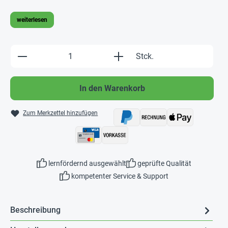
weiterlesen
Produkt Anzahl: Gib den gewünschten Wert e
Stck.
In den Warenkorb
Zum Merkzettel hinzufügen
lernfördernd ausgewählt
geprüfte Qualität
kompetenter Service & Support
Beschreibung