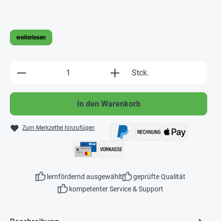
weiterlesen
Produkt Anzahl: Gib den gewünschten Wert e
Stck.
In den Warenkorb
Zum Merkzettel hinzufügen
lernfördernd ausgewählt
geprüfte Qualität
kompetenter Service & Support