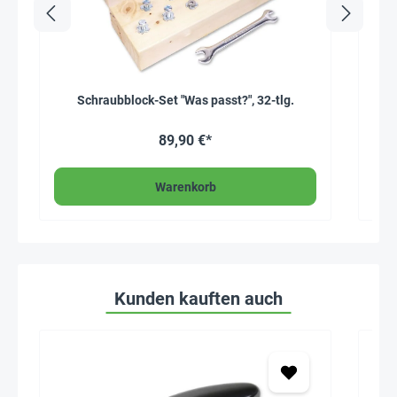
Schraubblock-Set "Was passt?", 32-tlg.
Kon
89,90 €*
Warenkorb
Kunden kauften auch
Seh