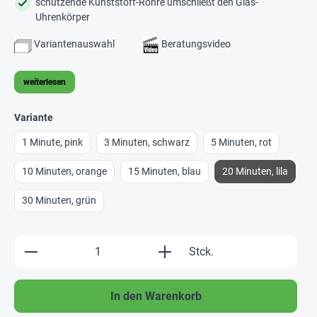
schützende Kunststoff-Röhre umschließt den Glas-
Uhrenkörper
Variantenauswahl
Beratungsvideo
weiterlesen
Variante
1 Minute, pink
3 Minuten, schwarz
5 Minuten, rot
10 Minuten, orange
15 Minuten, blau
20 Minuten, lila
30 Minuten, grün
Produkt Anzahl: Gib den gewünschten Wert e
Stck.
In den Warenkorb