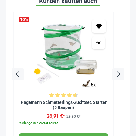
Kunden kauften auch
10
%
W
Durchschnittliche Bewertung von 4.8 von 5 Sternen
Hagemann Schmetterlings-Zuchtset, Starter
(5 Raupen)
26,91 €*
29,90 €*
*Solange der Vorrat reicht.