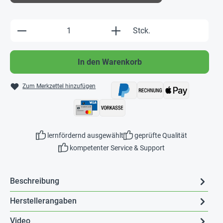
Produkt Anzahl: Gib den gewünschten Wert e
Stck.
In den Warenkorb
Zum Merkzettel hinzufügen
lernfördernd ausgewählt
geprüfte Qualität
kompetenter Service & Support
Beschreibung
Herstellerangaben
Video