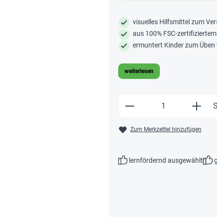
visuelles Hilfsmittel zum V
aus 100% FSC-zertifiziertem
ermuntert Kinder zum Üben
weiterlesen
Produkt Anzahl: Gi
S
Zum Merkzettel hinzufügen
lernfördernd ausgewählt
g