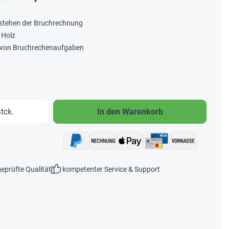
erstehen der Bruchrechnung
 Holz
 von Bruchrechenaufgaben
b den gewünschten Wert ein oder benutze 
tck.
In den Warenkorb
eprüfte Qualität
kompetenter Service & Support