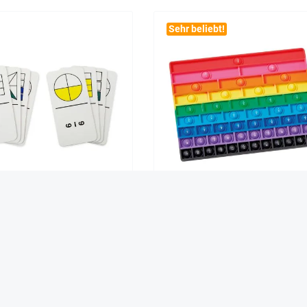
Sehr beliebt!
hrechen-Domino, 36-tlg.
Bruchrechen-Brett "Poppers"
14,90 €*
11,90 €*