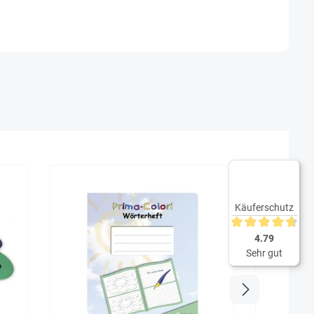
Käuferschutz
Durchschnittliche 
4.79
Sehr gut