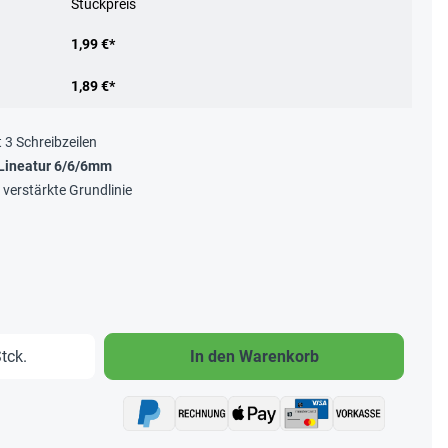
Stückpreis
1,99 €*
1,89 €*
t 3 Schreibzeilen
Lineatur 6/6/6mm
+ verstärkte Grundlinie
b den gewünschten Wert ein oder benutze 
tck.
In den Warenkorb