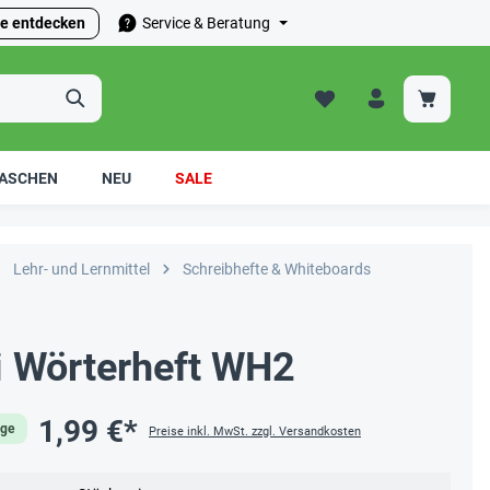
e entdecken
Service & Beratung
ASCHEN
NEU
SALE
Lehr- und Lernmittel
Schreibhefte & Whiteboards
i Wörterheft WH2
1,99 €*
age
Preise inkl. MwSt. zzgl. Versandkosten