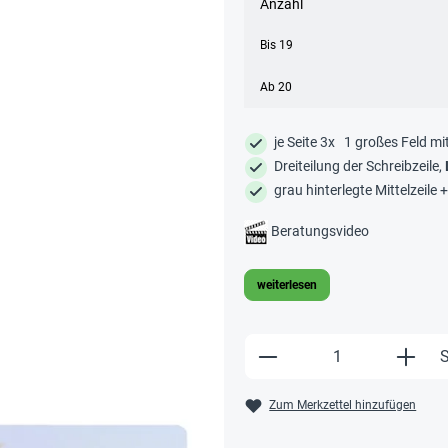
Anzahl
Bis
19
Ab
20
je Seite 3x 1 großes Feld mi
Dreiteilung der Schreibzeile,
grau hinterlegte Mittelzeile 
Beratungsvideo
weiterlesen
Produkt Anzahl: Gi
S
Zum Merkzettel hinzufügen