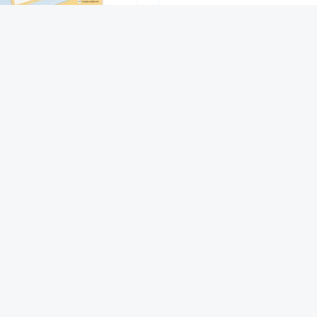
olori Geschichtenheft GH1
Boden-Buchstaben "Bewegte
Lernen" A-Z, 26-tlg.
1,89 €*
99,90 €*
Ab
Das sagen zufriedene Kunden über Hagemann