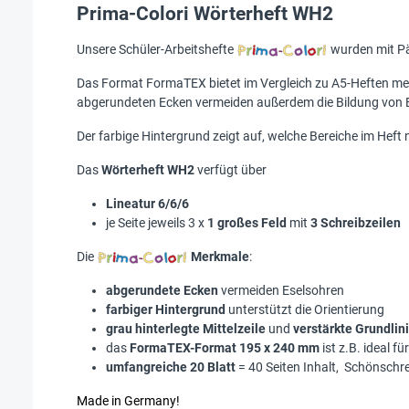
Prima-Colori Wörterheft WH2
Unsere Schüler-Arbeitshefte
wurden mit Pä
Das Format FormaTEX bietet im Vergleich zu A5-Heften meh
abgerundeten Ecken vermeiden außerdem die Bildung von Es
Der farbige Hintergrund zeigt auf, welche Bereiche im Heft 
Das
Wörterheft WH2
verfügt über
Lineatur 6/6/6
je Seite jeweils 3 x
1 großes Feld
mit
3 Schreibzeilen
Die
Merkmale
:
abgerundete Ecken
vermeiden Eselsohren
farbiger Hintergrund
unterstützt die Orientierung
grau hinterlegte Mittelzeile
und
verstärkte Grundlin
das
FormaTEX-Format 195 x 240 mm
ist z.B. ideal f
umfangreiche 20 Blatt
= 40 Seiten Inhalt, Schönschre
Made in Germany!