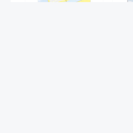
Prima-Colori Schreibheft SH1b
Prima-C
1,89 €*
Ab