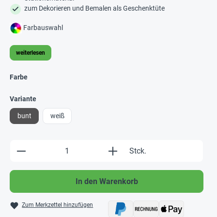
zum Dekorieren und Bemalen als Geschenktüte
Farbauswahl
weiterlesen
Farbe
Variante
bunt
weiß
Produkt Anzahl: Gib den gewünschten Wert e
Stck.
In den Warenkorb
Zum Merkzettel hinzufügen