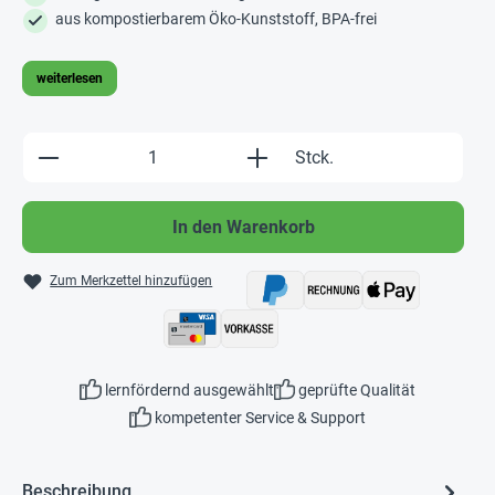
aus kompostierbarem Öko-Kunststoff, BPA-frei
weiterlesen
Produkt Anzahl: Gib den gewünschten Wert e
Stck.
In den Warenkorb
Zum Merkzettel hinzufügen
lernfördernd ausgewählt
geprüfte Qualität
kompetenter Service & Support
Beschreibung