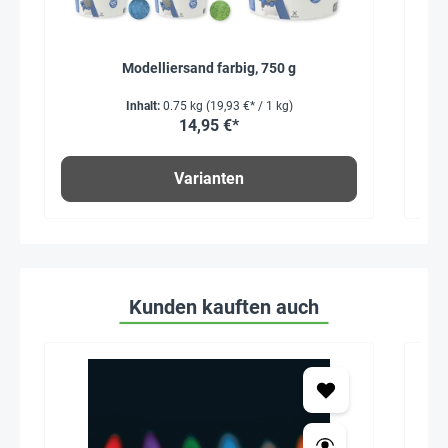
Modelliersand farbig, 750 g
Inhalt:
0.75 kg
(19,93 €* / 1 kg)
14,95 €*
Varianten
Kunden kauften auch
Seh