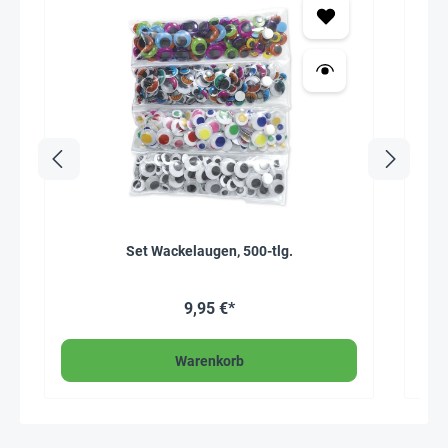
Set Wackelaugen, 500-tlg.
Buch
9,95 €*
Warenkorb