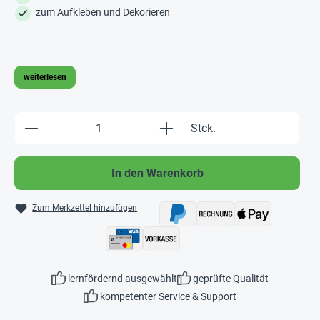
zum Aufkleben und Dekorieren
weiterlesen
Produkt Anzahl: Gib den gewünschten Wert e
Stck.
In den Warenkorb
Zum Merkzettel hinzufügen
lernfördernd ausgewählt
geprüfte Qualität
kompetenter Service & Support