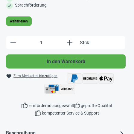
Sprachförderung
weiterlesen
Produkt Anzahl: Gib den gewünschten Wert e
Stck.
In den Warenkorb
Zum Merkzettel hinzufügen
lernfördernd ausgewählt
geprüfte Qualität
kompetenter Service & Support
Beschreibung