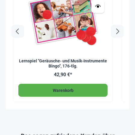
Lernspiel "Geräusche- und Musik-Instrumente
Sch
Bingo", 176-tlg.
42,90 €*
Warenkorb