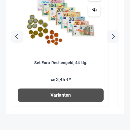
Set Euro-Rechengeld, 44-tlg.
Durc
3,45 €*
Ab
Varianten