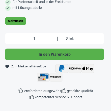
für Partnerarbeit und in der Freistunde
mit Lösungstabelle
weiterlesen
Produkt Anzahl: Gib den gewünschten Wert e
Stck.
In den Warenkorb
Zum Merkzettel hinzufügen
lernfördernd ausgewählt
geprüfte Qualität
kompetenter Service & Support