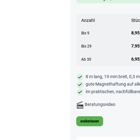
Anzahl
Stüc
8,95
Bis
9
7,95
Bis
29
6,95
Ab
30
8 m lang, 19 mm breit, 0,3 
gute Magnethaftung auf alle
im praktischen, nachfüllbar
Beratungsvideo
weiterlesen