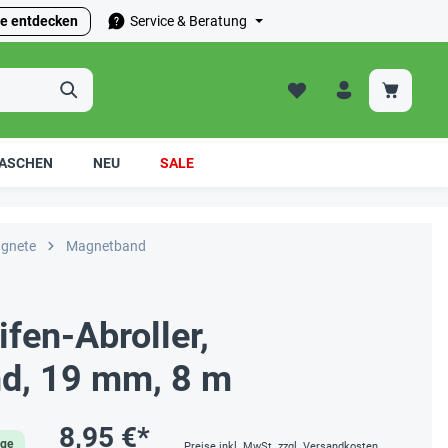
e entdecken
Service & Beratung
ASCHEN
NEU
SALE
gnete
Magnetband
fen-Abroller,
nd, 19 mm, 8 m
8,95 €*
age
Preise inkl. MwSt. zzgl. Versandkosten