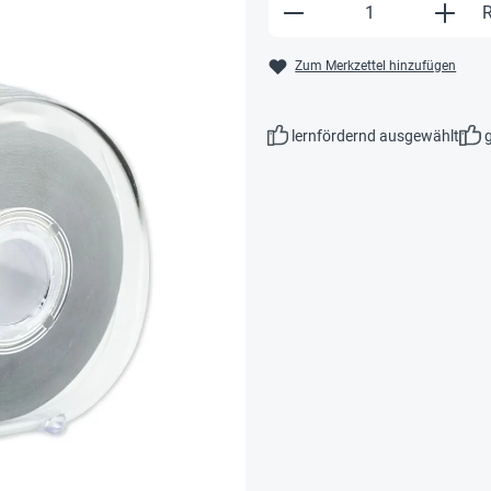
Produkt Anzahl: Gi
R
Zum Merkzettel hinzufügen
lernfördernd ausgewählt
g