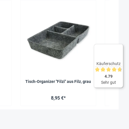
Sehr beli
Käuferschutz
Durchschnittliche 
4.79
Tisch-Organizer "Filzi" aus Filz, grau
Laminie
Sehr gut
gl
8,95 €*