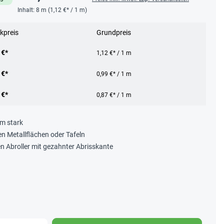
Inhalt:
8 m
(1,12 €* / 1 m)
kpreis
Grundpreis
 €*
1,12 €* / 1 m
 €*
0,99 €* / 1 m
 €*
0,87 €* / 1 m
mm stark
n Metallflächen oder Tafeln
en Abroller mit gezahnter Abrisskante