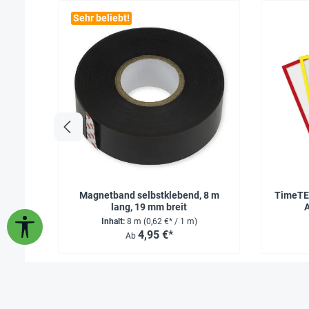
Sehr beliebt!
Magnetband selbstklebend, 8 m
TimeTE
lang, 19 mm breit
A
Inhalt:
8 m
(0,62 €* / 1 m)
Werkzeugleiste anzeigen
4,95 €*
Ab