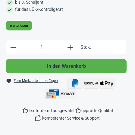
bis 3. Schuljahr
für das LÜK-Kontrollgerät
weiterlesen
Produkt Anzahl: Gib den gewünschten Wert e
Stck.
In den Warenkorb
Zum Merkzettel hinzufügen
lernfördernd ausgewählt
geprüfte Qualität
kompetenter Service & Support