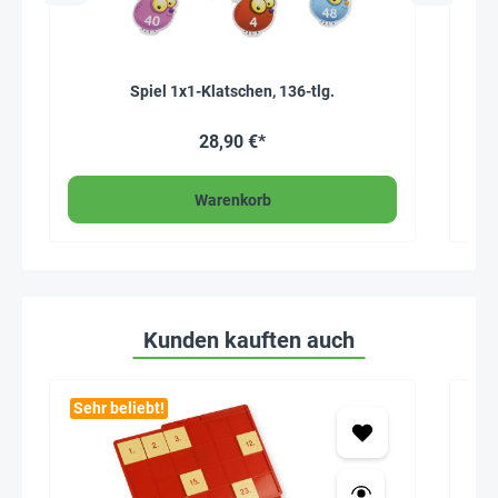
Spiel 1x1-Klatschen, 136-tlg.
K
28,90 €*
Warenkorb
Kunden kauften auch
Sehr beliebt!