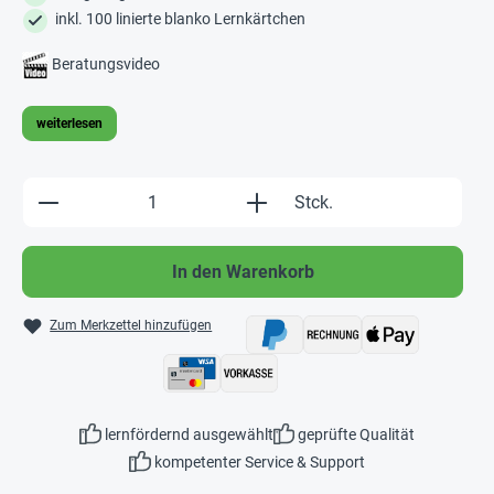
inkl. 100 linierte blanko Lernkärtchen
Beratungsvideo
weiterlesen
Produkt Anzahl: Gib den gewünschten Wert e
Stck.
In den Warenkorb
Zum Merkzettel hinzufügen
lernfördernd ausgewählt
geprüfte Qualität
kompetenter Service & Support