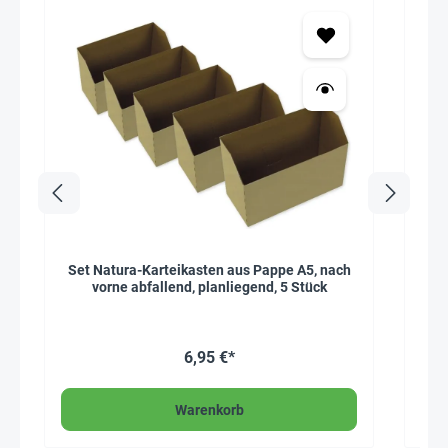
10
Set Natura-Karteikasten aus Pappe A5, nach
Durc
Ha
vorne abfallend, planliegend, 5 Stück
6,95 €*
*Sola
Warenkorb