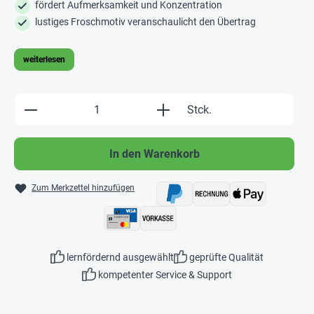
fördert Aufmerksamkeit und Konzentration
lustiges Froschmotiv veranschaulicht den Übertrag
weiterlesen
Produkt Anzahl: Gib den gewünschten Wert e
Stck.
In den Warenkorb
Zum Merkzettel hinzufügen
lernfördernd ausgewählt
geprüfte Qualität
kompetenter Service & Support