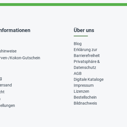
Informationen
Über uns
Blog
Erklärung zur
shinweise
Barrierefreiheit
rven-/Kokon-Gutschein
Privatsphäre &
Datenschutz
AGB
ng
Digitale Kataloge
Versand
Impressum
Lizenzen
cht
Bestellschein
n
Bildnachweis
tellungen