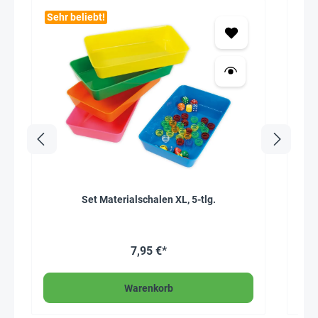
Sehr beliebt!
Seh
Set Materialschalen XL, 5-tlg.
Kuns
7,95 €*
Warenkorb