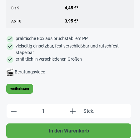
4,45 €*
Bis
9
3,95 €*
Ab
10
praktische Box aus bruchstabilem PP
vielseitig einsetzbar, fest verschließbar und rutschfest
stapelbar
erhältlich in verschiedenen Größen
Beratungsvideo
weiterlesen
Produkt Anzahl: Gib den gewünschten Wert e
Stck.
In den Warenkorb