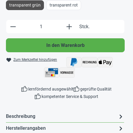
transparent grün
transparent rot
Produkt Anzahl: Gib den gewünschten Wert e
Stck.
In den Warenkorb
Zum Merkzettel hinzufügen
lernfördernd ausgewählt
geprüfte Qualität
kompetenter Service & Support
Beschreibung
Herstellerangaben