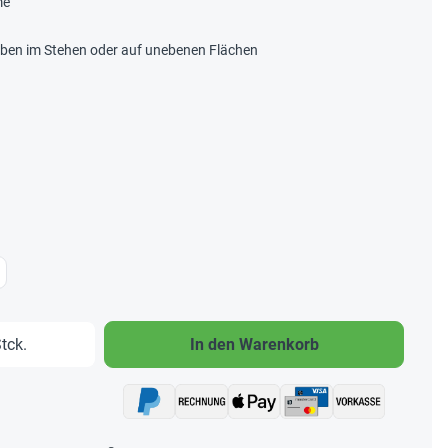
me
ben im Stehen oder auf unebenen Flächen
b den gewünschten Wert ein oder benutze 
tck.
In den Warenkorb