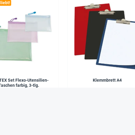
liebt!
EX Set Flexo-Utensilien-
Klemmbrett A4
Taschen farbig, 3-tlg.
6,95 €*
2,95 €*