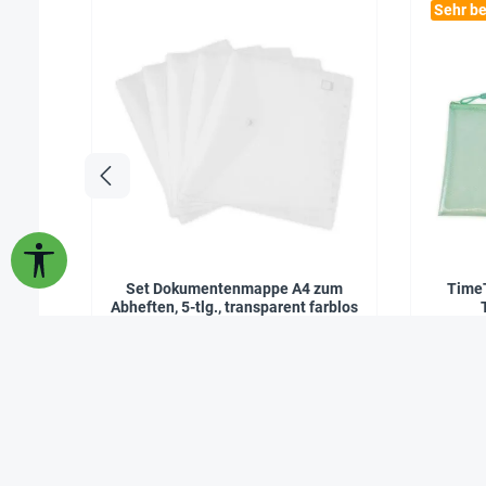
Sehr be
Werkzeugleiste anzeigen
Set Dokumentenmappe A4 zum
TimeT
Abheften, 5-tlg., transparent farblos
5,95 €*