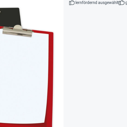
lernfördernd ausgewählt
g