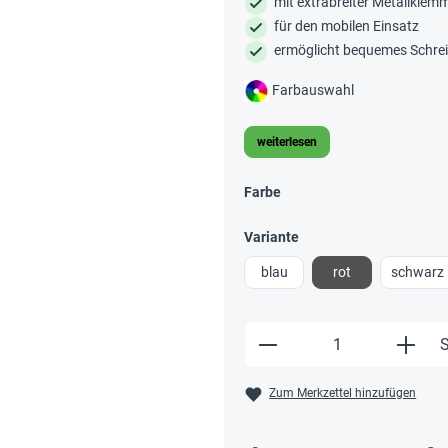
mit extrabreiter Metallklem
für den mobilen Einsatz
ermöglicht bequemes Schrei
Farbauswahl
weiterlesen
Farbe
Variante
blau
rot
schwarz
Produkt Anzahl: Gi
S
Zum Merkzettel hinzufügen