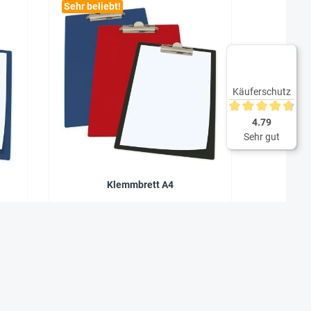
Sehr beliebt!
Käuferschutz
Durchschnittliche 
4.79
Sehr gut
Klemmbrett A4
2,95 €*