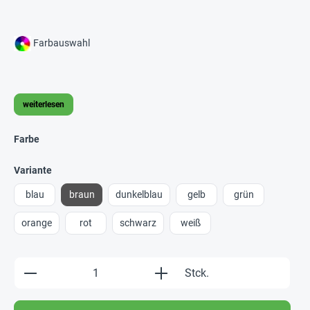
Farbauswahl
weiterlesen
Farbe
Variante
blau
braun
dunkelblau
gelb
grün
orange
rot
schwarz
weiß
Produkt Anzahl: Gib den gewünschten Wert e
Stck.