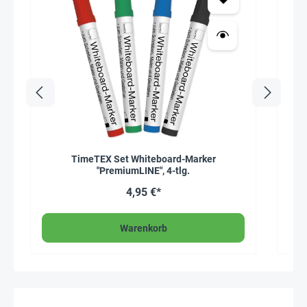
TimeTEX Set Whiteboard-Marker
Time
"PremiumLINE", 4-tlg.
4,95 €*
Warenkorb