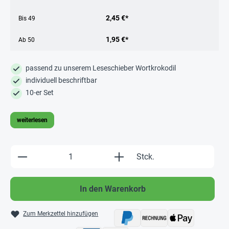
2,45 €*
Bis
49
1,95 €*
Ab
50
passend zu unserem Leseschieber Wortkrokodil
individuell beschriftbar
10-er Set
weiterlesen
Produkt Anzahl: Gib den gewünschten Wert e
Stck.
In den Warenkorb
Zum Merkzettel hinzufügen