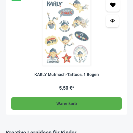
KARLY Mutmach-Tattoos, 1 Bogen
5,50 €*
Warenkorb
Kreative Lernideen für Kinder