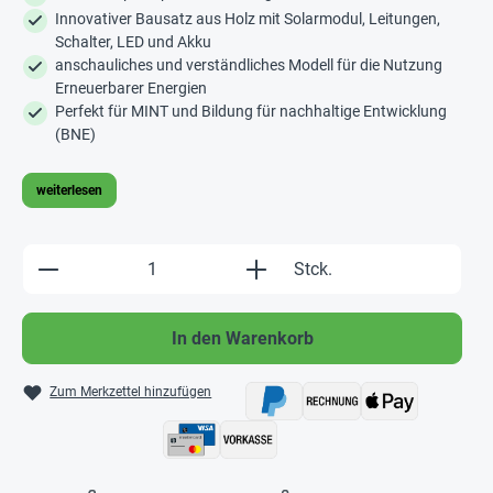
Innovativer Bausatz aus Holz mit Solarmodul, Leitungen,
Schalter, LED und Akku
anschauliches und verständliches Modell für die Nutzung
Erneuerbarer Energien
Perfekt für MINT und Bildung für nachhaltige Entwicklung
(BNE)
weiterlesen
Produkt Anzahl: Gib den gewünschten Wert e
Stck.
In den Warenkorb
Zum Merkzettel hinzufügen