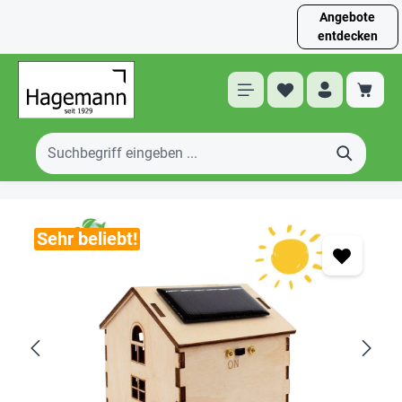
Angebote
entdecken
Sehr beliebt!